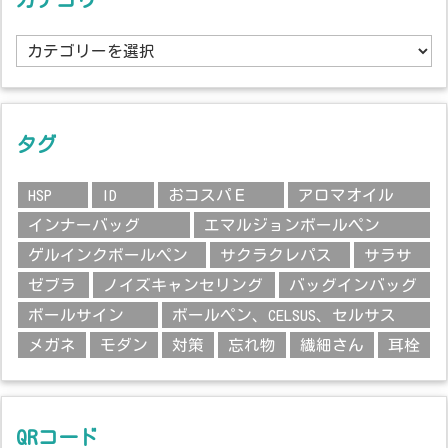
カ
テ
ゴ
リ
ー
タグ
HSP
ID
おコスパＥ
アロマオイル
インナーバッグ
エマルジョンボールペン
ゲルインクボールペン
サクラクレパス
サラサ
ゼブラ
ノイズキャンセリング
バッグインバッグ
ボールサイン
ボールペン、CELSUS、セルサス
メガネ
モダン
対策
忘れ物
繊細さん
耳栓
QRコード