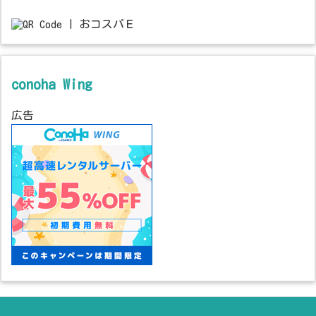
conoha Wing
広告