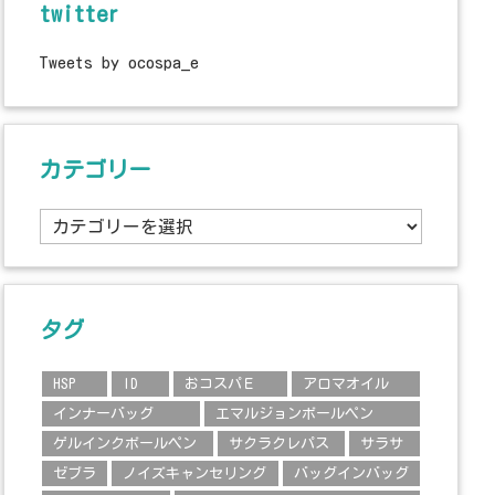
twitter
Tweets by ocospa_e
カテゴリー
カ
テ
ゴ
リ
ー
タグ
HSP
ID
おコスパＥ
アロマオイル
インナーバッグ
エマルジョンボールペン
ゲルインクボールペン
サクラクレパス
サラサ
ゼブラ
ノイズキャンセリング
バッグインバッグ