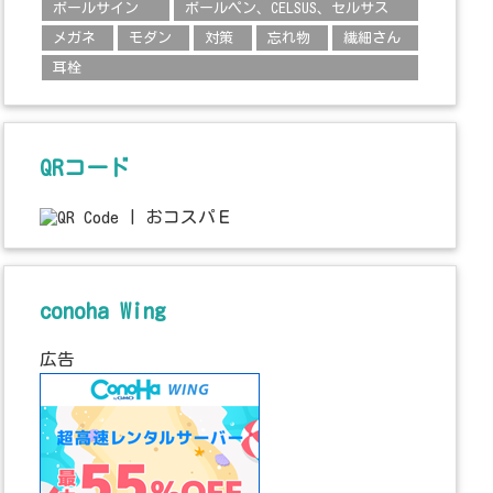
ボールサイン
ボールペン、CELSUS、セルサス
メガネ
モダン
対策
忘れ物
繊細さん
耳栓
QRコード
conoha Wing
広告