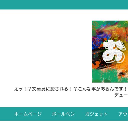
えっ！？文房具に癒される！？こんな事があるんです！
デュー
ホームページ
ボールペン
ガジェット
アウ