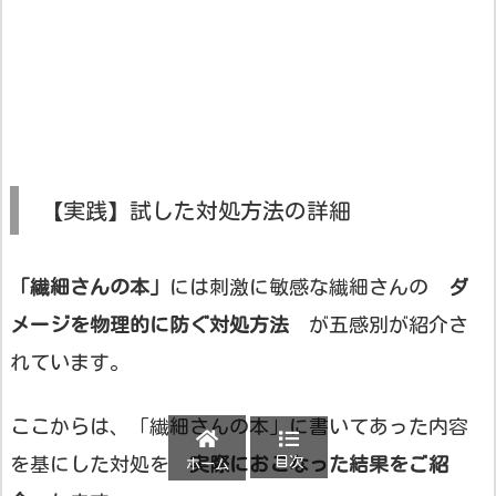
【実践】試した対処方法の詳細
「繊細さんの本」
には刺激に敏感な繊細さんの
ダ
メージを物理的に防ぐ対処方法
が五感別が紹介さ
れています。
ここからは、「繊細さんの本」に書いてあった内容
を基にした対処を
実際におこなった結果をご紹
目次
ホーム