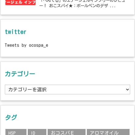
「ぺんてる」のエナージェルインフリーのレビュ
ー！ おこスパイ★：ボールペンのデザ ...
twitter
Tweets by ocospa_e
カテゴリー
カ
テ
ゴ
リ
ー
タグ
HSP
ID
おコスパＥ
アロマオイル