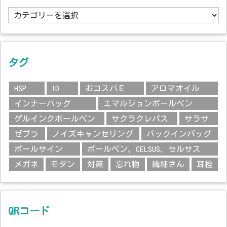
カ
テ
ゴ
リ
ー
タグ
HSP
ID
おコスパＥ
アロマオイル
インナーバッグ
エマルジョンボールペン
ゲルインクボールペン
サクラクレパス
サラサ
ゼブラ
ノイズキャンセリング
バッグインバッグ
ボールサイン
ボールペン、CELSUS、セルサス
メガネ
モダン
対策
忘れ物
繊細さん
耳栓
QRコード