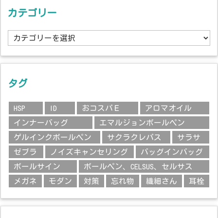
カテゴリー
カ
テ
ゴ
リ
ー
タグ
HSP
ID
おコスパＥ
アロマオイル
インナーバッグ
エマルジョンボールペン
ゲルインクボールペン
サクラクレパス
サラサ
ゼブラ
ノイズキャンセリング
バッグインバッグ
ボールサイン
ボールペン、CELSUS、セルサス
メガネ
モダン
対策
忘れ物
繊細さん
耳栓